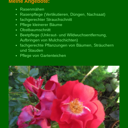
Meine Angebote:
Rasenmähen
Rasenpflege (Vertikutieren, Düngen, Nachsaat)
fachgerechter Strauchschnitt
Pflege kleinerer Bäume
Obstbaumschnitt
Beetpflege (Unkraut- und Wildwuchsentfernung,
Aufbringen von Mulchschichten)
fachgerechte Pflanzungen von Bäumen, Sträuchern
und Stauden
Pflege von Gartenteichen